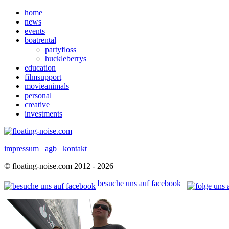
home
news
events
boatrental
partyfloss
huckleberrys
education
filmsupport
movieanimals
personal
creative
investments
impressum
agb
kontakt
© floating-noise.com 2012 - 2026
besuche uns auf facebook